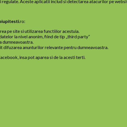
ri regulate. Aceste aplicatii includ si detectarea atacurilor pe websi
iupitesti
.ro:
ea pe site si utilizarea functiilor acestuia.
atelor la nivel anonim, fiind de tip „third party”
ta dumneavoastra.
t difuzarea anunturilor relevante pentru dumneavoastra.
cebook, insa pot aparea si de la acesti terti.