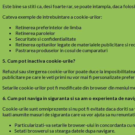
Este bine sa stiti ca, desi foarte rar, se poate intampla, daca folo
Cateva exemple de intrebuintare a cookie-urilor:
Retinerea preferintelor de limba
Retinerea parolelor
Securitate si confidentialitate
Retinerea optiunilor legate de materialele publicitare si r
Pastrarea produselor in cosul de cumparaturi
5. Cum pot inactiva cookie-urile?
Refuzul sau stergerea cookie-urilor poate duce la imposibilitatea
publicitare pe care le veti primi nu vor mai fi personalizate prefe
Setarile cookie-urilor pot fi modificate din browser din meniul men
6. Cum pot naviga in siguranta si sa am o experienta de nav
Cookie-urile sunt omniprezente si nu pot fi evitate daca doriti sa
luati anumite masuri de siguranta care va vor ajuta sa nu renuntati
Particularizati-va setarile browser-ului in concordanta cu 
Setati broswerul sa stearga datele dupa navigare.