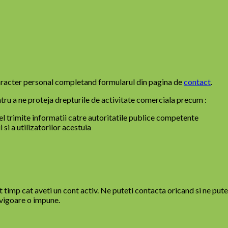
 caracter personal completand formularul din pagina de
contact
.
ntru a ne proteja drepturile de activitate comerciala precum :
fel trimite informatii catre autoritatile publice competente
si a utilizatorilor acestuia
t timp cat aveti un cont activ. Ne puteti contacta oricand si ne put
n vigoare o impune.