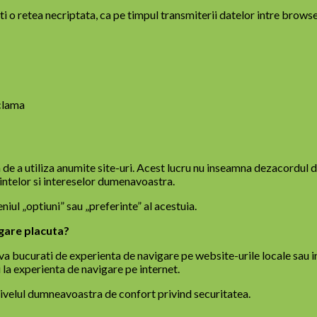
siti o retea necriptata, ca pe timpul transmiterii datelor intre browse
eclama
 de a utiliza anumite site-uri. Acest lucru nu inseamna dezacordul 
rintelor si intereselor dumenavoastra.
iul „optiuni” sau „preferinte” al acestuia.
igare placuta?
 va bucurati de experienta de navigare pe website-urile locale sau i
 la experienta de navigare pe internet.
nivelul dumneavoastra de confort privind securitatea.