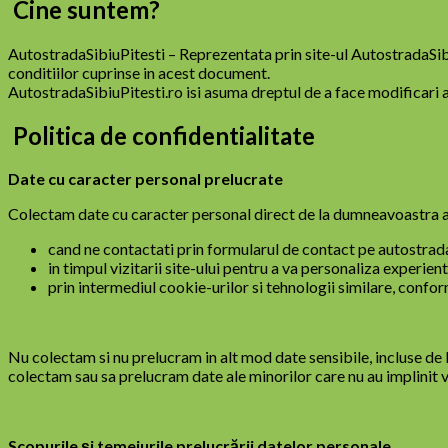
Cine suntem?
AutostradaSibiuPitesti – Reprezentata prin site-ul AutostradaSibi
conditiilor cuprinse in acest document.
AutostradaSibiuPitesti.ro isi asuma dreptul de a face modificari 
Politica de confidentialitate
Date cu caracter personal prelucrate
Colectam date cu caracter personal direct de la dumneavoastra a
cand ne contactati prin formularul de contact pe autostradasi
in timpul vizitarii site-ului pentru a va personaliza experien
prin intermediul cookie-urilor si tehnologii similare, confor
Nu colectam si nu prelucram in alt mod date sensibile, incluse de
colectam sau sa prelucram date ale minorilor care nu au implinit v
Scopurile și temeiurile prelucrării datelor personale