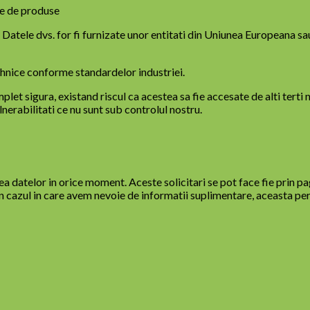
re de produse
 Datele dvs. for fi furnizate unor entitati din Uniunea Europeana sau
tehnice conforme standardelor industriei.
let sigura, existand riscul ca acestea sa fie accesate de alti tert
nerabilitati ce nu sunt sub controlul nostru.
rea datelor in orice moment. Aceste solicitari se pot face fie prin p
In cazul in care avem nevoie de informatii suplimentare, aceasta pe