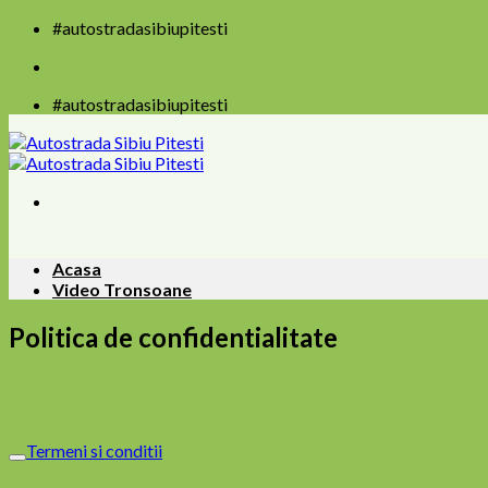
Skip
#autostradasibiupitesti
to
content
#autostradasibiupitesti
Acasa
Video Tronsoane
Politica de confidentialitate
Termeni si conditii