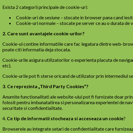
Exista 2 categorii principale de cookie-uri:
Cookie-uri de sesiune – stocate in browser pana cand iesiti 
Cookie-uri normale – stocate pe server ce au o durata de via
2. Care sunt avantajele cookie-urilor?
Cookie-ul contine informatiile care fac legatura dintre web-brows
poate citi informatia deja stocata.
Cookie-urile asigura utilizatorilor o experienta placuta de naviga
etc).
Cookie-urile pot fi sterse oricand de utilizator prin intermediul se
3. Ce reprezinta „Third Party Cookies”?
Anumite functionalitati ale website-ului pot fi furnizate doar prin 
folosit pentru imbunatatirea si personalizarea experientei de navi
securitate si confidentialitate.
4.
Ce tip de informatii stocheaza si acceseaza un cookie
?
Browserele au integrate setari de confidentialitate care furnizea