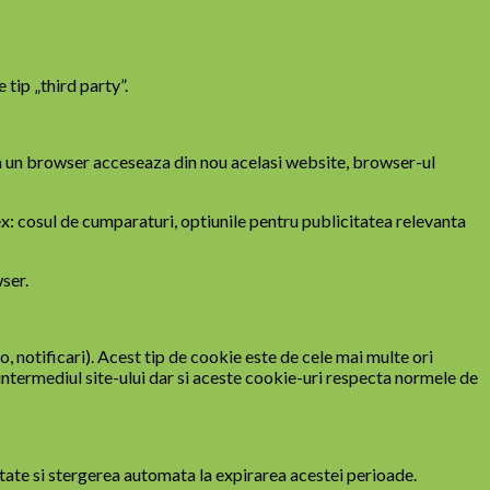
tip „third party”.
ca un browser acceseaza din nou acelasi website, browser-ul
ex: cosul de cumparaturi, optiunile pentru publicitatea relevanta
wser.
o, notificari). Acest tip de cookie este de cele mai multe ori
 intermediul site-ului dar si aceste cookie-uri respecta normele de
itate si stergerea automata la expirarea acestei perioade.