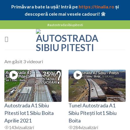
Primăvara bate la ușă! Intră pe
https://tinalia.ro
și
descoperă cele mai vesele cadouri! 🌼
Skip
#autostradasibiupitesti
to
content
Am găsit 3 videouri
Autostrada A1 Sibiu
Tunel Autostrada A1
Pitesti lot1 Sibiu Boita
Sibiu Pitești lot1 Sibiu
Aprilie 2021
Boita
143
vizualizări
284
vizualizări