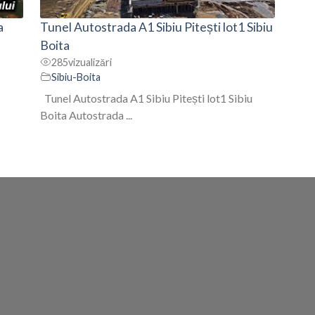
a
Tunel Autostrada A1 Sibiu Pitești lot1 Sibiu
Boita
285
vizualizări
Sibiu-Boita
Tunel Autostrada A1 Sibiu Pitești lot1 Sibiu
Boita Autostrada ...