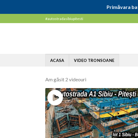
Primăvara bat
Skip
#autostradasibiupitesti
to
content
ACASA
VIDEO TRONSOANE
Am găsit 2 videouri