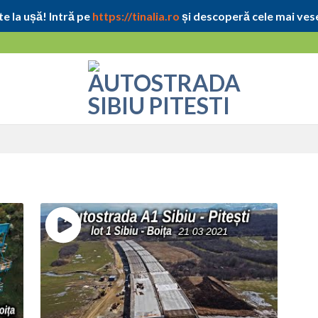
e la ușă! Intră pe
https://tinalia.ro
și descoperă cele mai vese