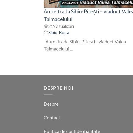
Autostrada Sibiu-Pitești – viaduct Vale
Talmacelului
219
vizualizări
Sibiu-Boita
Autostrada Sibiu-Pitești - viaduct Valea
Talmacelului ...
DESPRE NOI
Despre
Contact
Politica de confidentialitate