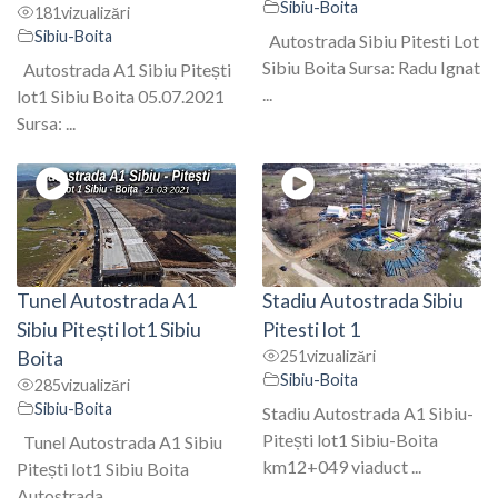
Sibiu-Boita
181
vizualizări
Sibiu-Boita
Autostrada Sibiu Pitesti Lot
Sibiu Boita Sursa: Radu Ignat
Autostrada A1 Sibiu Pitești
...
lot1 Sibiu Boita 05.07.2021
Sursa: ...
Tunel Autostrada A1
Stadiu Autostrada Sibiu
Sibiu Pitești lot1 Sibiu
Pitesti lot 1
Boita
251
vizualizări
Sibiu-Boita
285
vizualizări
Sibiu-Boita
Stadiu Autostrada A1 Sibiu-
Pitești lot1 Sibiu-Boita
Tunel Autostrada A1 Sibiu
km12+049 viaduct ...
Pitești lot1 Sibiu Boita
Autostrada ...