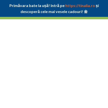
Primăvara bate la ușă! Intră pe
https://tinalia.ro
și
descoperă cele mai vesele cadouri! 🌼
Skip
to
content