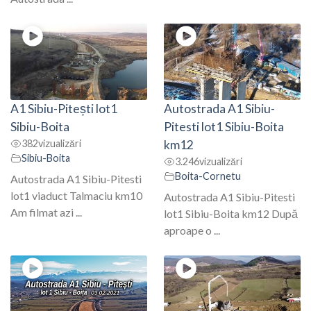
A1 Sibiu-Pitești lot1
Autostrada A1 Sibiu-
Sibiu-Boita
Pitesti lot1 Sibiu-Boita
382
vizualizări
km12
Sibiu-Boita
3.246
vizualizări
Boita-Cornetu
Autostrada A1 Sibiu-Pitesti
lot1 viaduct Talmaciu km10
Autostrada A1 Sibiu-Pitesti
Am filmat azi ...
lot1 Sibiu-Boita km12 După
aproape o ...