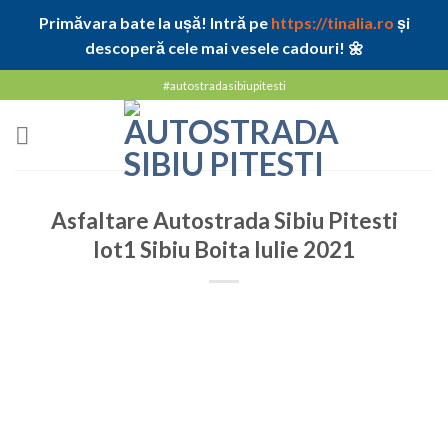
Primăvara bate la ușă! Intră pe
https://tinalia.ro
și
descoperă cele mai vesele cadouri! 🌼
Skip
#autostradasibiupitesti
to
content
Asfaltare Autostrada Sibiu Pitesti
lot1 Sibiu Boita Iulie 2021