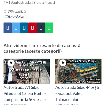
#A1
#autostrada
#Sibiu
#Pitesti
199
vizualizări
Sibiu-Boita
Alte videouri interesante din această
categorie (aceste categorii)
Autostrada A1 Sibiu
Autostrada Sibiu-Pitești
Pitești lot1 Sibiu Boita –
– viaduct Valea
comparatie la 50 de zile
Talmacelului