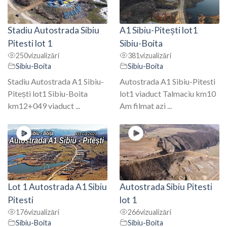
Stadiu Autostrada Sibiu
A1 Sibiu-Pitești lot1
Pitesti lot 1
Sibiu-Boita
250
vizualizări
381
vizualizări
Sibiu-Boita
Sibiu-Boita
Stadiu Autostrada A1 Sibiu-
Autostrada A1 Sibiu-Pitesti
Pitești lot1 Sibiu-Boita
lot1 viaduct Talmaciu km10
km12+049 viaduct ...
Am filmat azi ...
Lot 1 Autostrada A1 Sibiu
Autostrada Sibiu Pitesti
Pitesti
lot 1
176
vizualizări
266
vizualizări
Sibiu-Boita
Sibiu-Boita