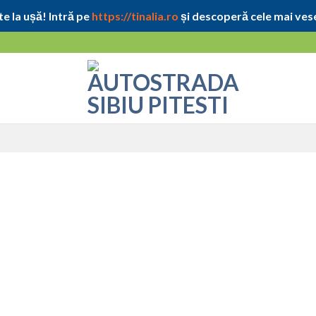
e la ușă! Intră pe
https://tinalia.ro
și descoperă cele mai vese