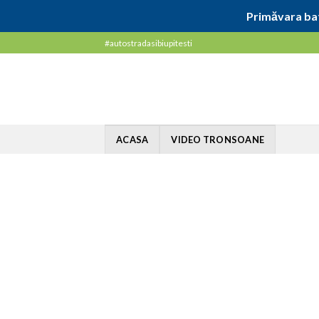
Primăvara bat
Skip
#autostradasibiupitesti
to
content
ACASA
VIDEO TRONSOANE