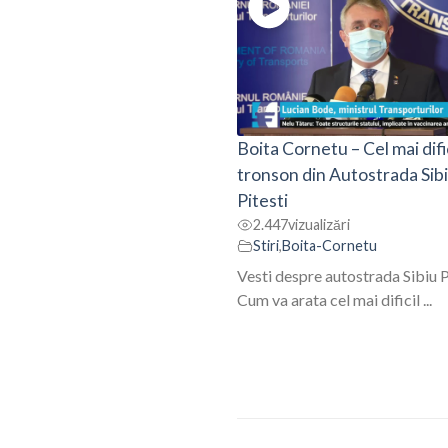
Boita Cornetu – Cel mai difi
tronson din Autostrada Sib
Pitesti
2.447
vizualizări
Stiri
,
Boita-Cornetu
Vesti despre autostrada Sibiu P
Cum va arata cel mai dificil ...