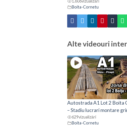
1.606
vizualizări
Boita-Cornetu
Alte videouri inte
Autostrada A1 Lot 2 Boita
– Stadiu lucrari montare gri
629
vizualizări
Boita-Cornetu