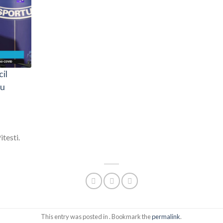
cil
iu
itesti.
This entry was posted in . Bookmark the
permalink
.