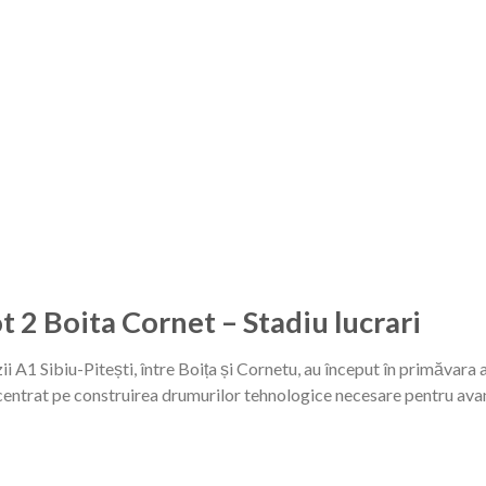
 2 Boita Cornet – Stadiu lucrari
zii A1 Sibiu-Pitești, între Boița și Cornetu, au început în primăvara 
centrat pe construirea drumurilor tehnologice necesare pentru avan