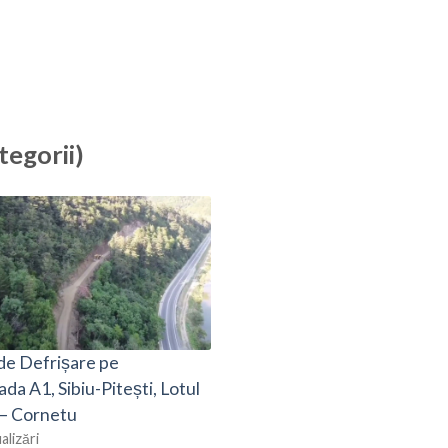
tegorii)
 de Defrișare pe
da A1, Sibiu-Pitești, Lotul
 – Cornetu
alizări