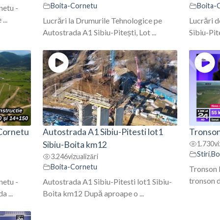
Boita-Cornetu
Boita-
netu -
...
Lucrări la Drumurile Tehnologice pe
Lucrări d
Autostrada A1 Sibiu-Pitești, Lot ...
Sibiu-Pite
 Cornetu
Autostrada A1 Sibiu-Pitesti lot1
Tronson 
Sibiu-Boita km12
1.730
vi
Stiri
,
Bo
3.246
vizualizări
Boita-Cornetu
Tronson 
tronson di
netu -
Autostrada A1 Sibiu-Pitesti lot1 Sibiu-
 ...
Boita km12 După aproape o ...