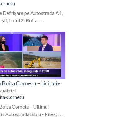
Cornetu
e Defrișare pe Autostrada A1,
ști, Lotul 2: Boita - ...
Boita Cornetu – Licitatie
zualizări
ita-Cornetu
Boita Cornetu - Ultimul
n Autostrada Sibiu - Pitesti ...