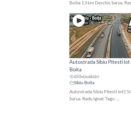
Boita 13 km Deschis Sursa: Radu
Autostrada Sibiu Pitesti lot
Boita
650
vizualizări
Sibiu-Boita
Autostrada Sibiu Pitesti lot1 S
Sursa: Radu Ignat Tags: ...