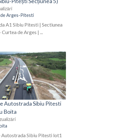
ibiu-Pitești Secțiunea 5)
alizări
 de Arges-Pitesti
a A1 Sibiu Pitesti | Sectiunea
- Curtea de Arges | ...
e Autostrada Sibiu Pitesti
iu Boita
zualizări
oita
 Autostrada Sibiu Pitesti lot1