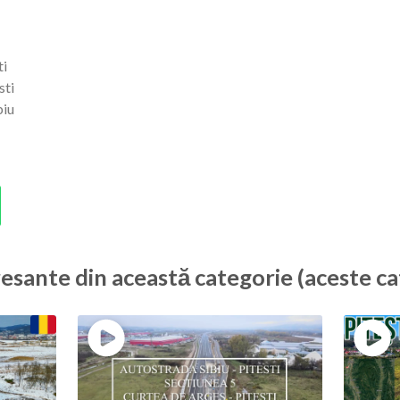
ti
sti
biu
resante din această categorie (aceste ca