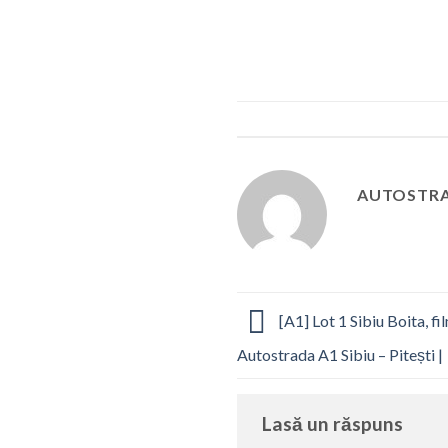
AUTOSTRA
[A1] Lot 1 Sibiu Boita, f
Autostrada A1 Sibiu – Pitești |
Lasă un răspuns