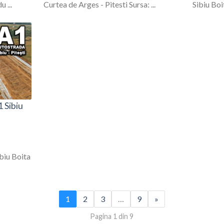
 ...
Curtea de Arges - Pitesti Sursa: ...
Sibiu Bo
1 Sibiu
ibiu Boita
1
2
3
…
9
»
Pagina 1 din 9