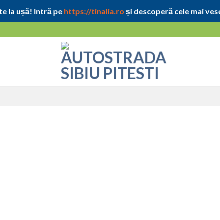
e la ușă! Intră pe
https://tinalia.ro
și descoperă cele mai vese