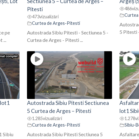
ști, Lot
Sectiunea 5 – Curtea de Arges –
Argeș (S
Pitesti
486
vizu
Curtea
473
vizualizări
Curtea de Arges-Pitesti
Autostrad
5 Pitesti 
ce pe
Autostrada Sibiu Pitesti - Sectiunea 5 -
 ...
Curtea de Arges - Pitesti ...
 lot1
Autostrada Sibiu Pitesti Sectiunea
Asfaltar
5 Curtea de Arges – Pitesti
lot1 Sib
1.285
vizualizări
1.278
vi
Curtea de Arges-Pitesti
Sibiu-B
1 Sibiu
Autostrada Sibiu Pitesti Sectiunea 5
Asfaltare