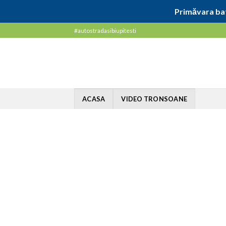
Primăvara bat
Skip
#autostradasibiupitesti
to
content
ACASA
VIDEO TRONSOANE