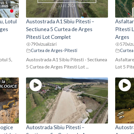
u, Lotul
Austostrada A1 Sibiu Pitesti –
Asfaltar
rges
Sectiunea 5 Curtea de Arges
Pitesti 
Pitesti Lot Complet
Arges
790
vizualizări
570
vizu
Curtea de Arges-Pitesti
Curtea
otul 5,
Austostrada A1 Sibiu Pitesti - Sectiunea
Asfaltare
5 Curtea de Arges Pitesti Lot ...
Lot 5 Pit
logice
Autostrada Sibiu Pitesti –
Autostr