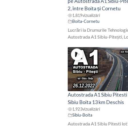
pe Autostrada A1 Sibiu-Pite
2, între Boita și Cornetu
1.819
vizualizări
Boita-Cornetu
Lucrări la Drumurile Tehnologi
Autostrada A1 Sibiu-Pitești, Lot
Autostrada A1 Sibiu Pitesti
Sibiu Boita 13 km Deschis
1.923
vizualizări
Sibiu-Boita
Autostrada A1 Sibiu Pitesti lot