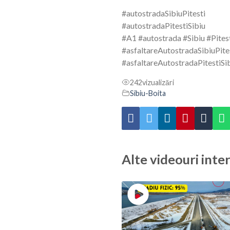
#autostradaSibiuPitesti
#autostradaPitestiSibiu
#A1
#autostrada
#Sibiu
#Pites
#asfaltareAutostradaSibiuPite
#asfaltareAutostradaPitestiSi
242
vizualizări
Sibiu-Boita
Alte videouri inte