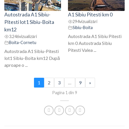
Autostrada A1 Sibiu-
A1 Sibiu Pitesti km 0
Pitesti lot1 Sibiu-Boita
294
vizualizări
Sibiu-Boita
km12
Autostrada A1 Sibiu Pitesti
3.246
vizualizări
Boita-Cornetu
km 0 Autostrada Sibiu
Pitesti Valea ...
Autostrada A1 Sibiu-Pitesti
lot1 Sibiu-Boita km12 După
aproape o ...
1
2
3
…
9
»
Pagina 1 din 9