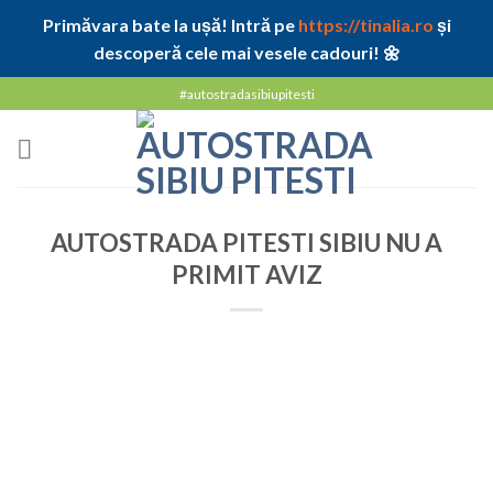
Primăvara bate la ușă! Intră pe
https://tinalia.ro
și
descoperă cele mai vesele cadouri! 🌼
Skip
#autostradasibiupitesti
to
content
AUTOSTRADA PITESTI SIBIU NU A
PRIMIT AVIZ