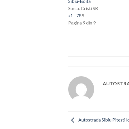
Sibiu-Boita
Sursa: Cristi SB
«
1
…
7
8
9
Pagina 9 din 9
AUTOSTRA
Autostrada Sibiu Pitesti l