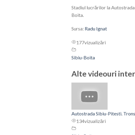
Stadiul lucrărilor la Autostrada
Boita.
Sursa:
Radu Ignat
177
vizualizări
Sibiu-Boita
Alte videouri inte
Autostrada Sibiu-Pitesti. Tr
134
vizualizări