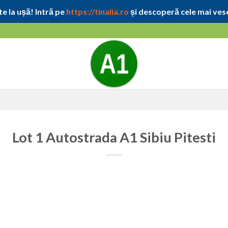
e la ușă! Intră pe
https://tinalia.ro
și descoperă cele mai vese
Lot 1 Autostrada A1 Sibiu Pitesti