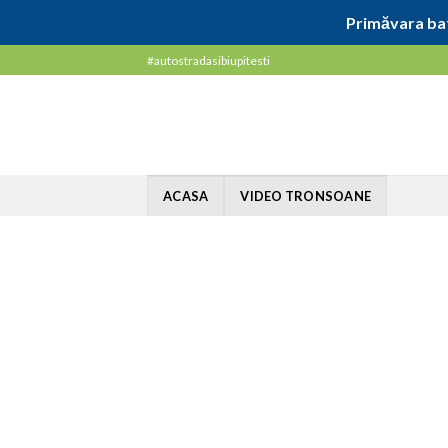
Primăvara bat
Skip
#autostradasibiupitesti
to
content
ACASA
VIDEO TRONSOANE