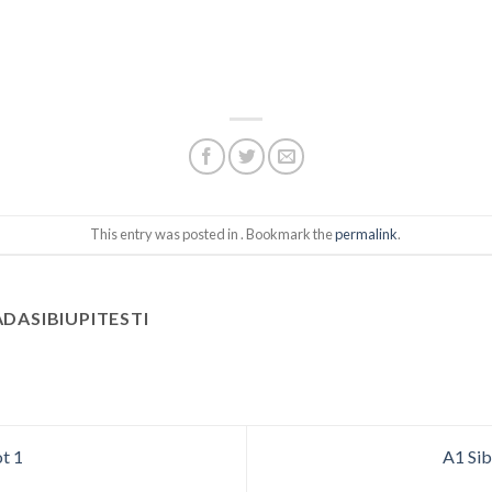
This entry was posted in . Bookmark the
permalink
.
DASIBIUPITESTI
ot 1
A1 Sib