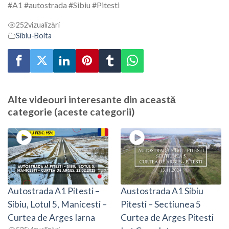
#A1
#autostrada
#Sibiu
#Pitesti
252
vizualizări
Sibiu-Boita
Alte videouri interesante din această
categorie (aceste categorii)
Autostrada A1 Pitesti –
Austostrada A1 Sibiu
Sibiu, Lotul 5, Manicesti –
Pitesti – Sectiunea 5
Curtea de Arges Iarna
Curtea de Arges Pitesti