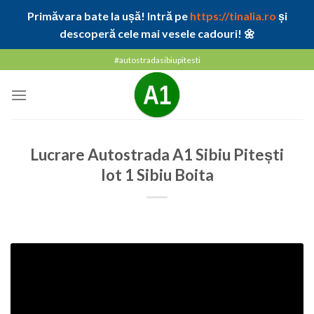
Primăvara bate la ușă! Intră pe
https://tinalia.ro
și
descoperă cele mai vesele cadouri! 🌼
Skip
#autostradasibiupitesti
to
content
Lucrare Autostrada A1 Sibiu Pitești
lot 1 Sibiu Boita