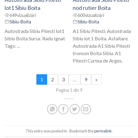
lot1 Sibiu Boita
nod rutier Boita
649
vizualizări
600
vizualizări
Sibiu-Boita
Sibiu-Boita
Autostrada Sibiu Pitesti lot1
A1 Sibiu Pitesti. Autostrada
Sibiu Boita Sursa: Radu Ignat
Sibiu lot 1 Boita. Asfaltare
Tags: ...
Autostrada A1 Sibiu Pitesti
tronson Boita Sibiu. A1
Pitesti Curtea de Arges.
1
2
3
…
9
»
Pagina 1 din 9
This entry was posted in . Bookmark the
permalink
.