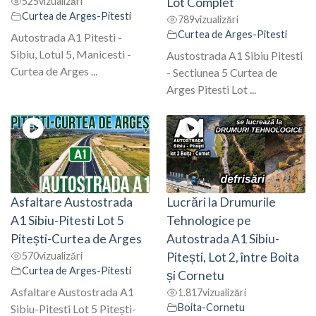
525
vizualizări
Lot Complet
Curtea de Arges-Pitesti
789
vizualizări
Curtea de Arges-Pitesti
Autostrada A1 Pitesti -
Sibiu, Lotul 5, Manicesti -
Austostrada A1 Sibiu Pitesti
Curtea de Arges ...
- Sectiunea 5 Curtea de
Arges Pitesti Lot ...
Asfaltare Austostrada
Lucrări la Drumurile
A1 Sibiu-Pitesti Lot 5
Tehnologice pe
Pitești-Curtea de Arges
Autostrada A1 Sibiu-
570
vizualizări
Pitești, Lot 2, între Boita
Curtea de Arges-Pitesti
și Cornetu
Asfaltare Austostrada A1
1.817
vizualizări
Boita-Cornetu
Sibiu-Pitesti Lot 5 Pitești-