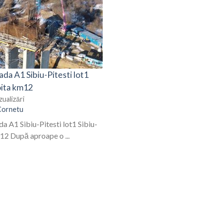
da A1 Sibiu-Pitesti lot1
oita km12
zualizări
Cornetu
a A1 Sibiu-Pitesti lot1 Sibiu-
12 După aproape o ...