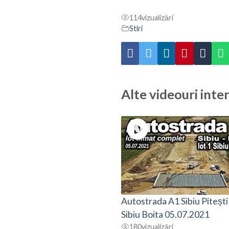
114
vizualizări
Stiri
Alte videouri inte
Autostrada A1 Sibiu Pitești
Sibiu Boita 05.07.2021
180
vizualizări