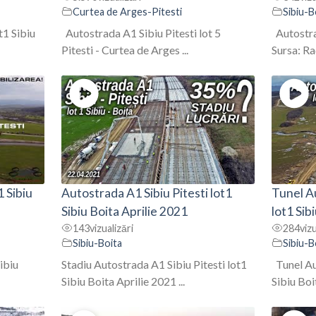
Curtea de Arges-Pitesti
Sibiu-B
t1 Sibiu
Autostrada A1 Sibiu Pitesti lot 5
Autostrad
Pitesti - Curtea de Arges ...
Sursa: Rad
1 Sibiu
Autostrada A1 Sibiu Pitesti lot1
Tunel Au
Sibiu Boita Aprilie 2021
lot1 Sib
143
vizualizări
284
vizu
Sibiu-Boita
Sibiu-B
ibiu
Stadiu Autostrada A1 Sibiu Pitesti lot1
Tunel Aut
Sibiu Boita Aprilie 2021 ...
Sibiu Boi