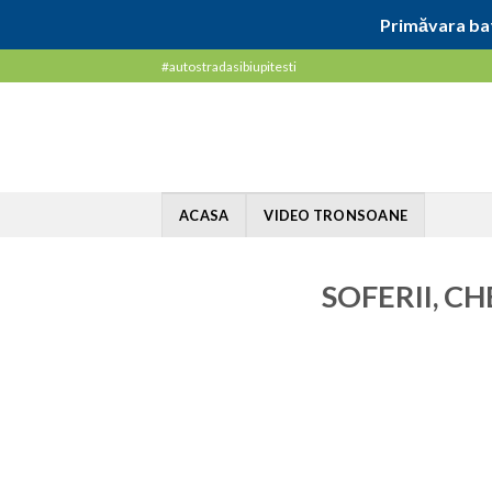
Primăvara bat
Skip
#autostradasibiupitesti
to
content
ACASA
VIDEO TRONSOANE
SOFERII, C