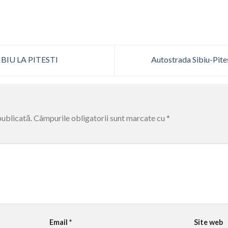
BIU LA PITESTI
Autostrada Sibiu-Pites
publicată.
Câmpurile obligatorii sunt marcate cu
*
Email
*
Site web