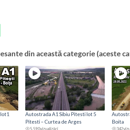
resante din această categorie (aceste ca
 lot1
Autostrada A1 Sibiu Pitesti lot 5
Autostra
Pitesti – Curtea de Arges
Boita
5.590
vizualizări
342
vizu