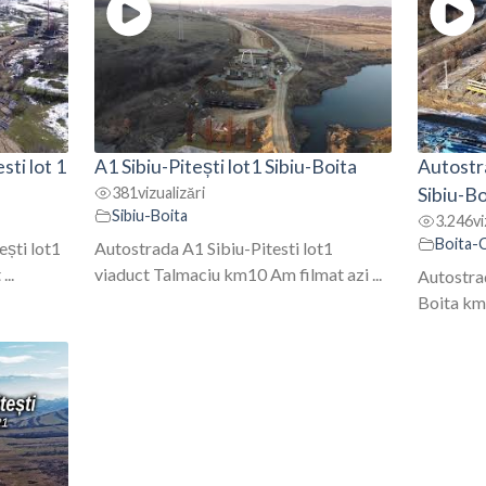
sti lot 1
A1 Sibiu-Pitești lot1 Sibiu-Boita
Autostra
381
vizualizări
Sibiu-B
Sibiu-Boita
3.246
vi
Boita-
ești lot1
Autostrada A1 Sibiu-Pitesti lot1
..
viaduct Talmaciu km10 Am filmat azi ...
Autostrad
Boita km