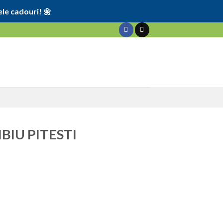
le cadouri! 🌼
BIU PITESTI