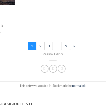
 0
.
1
2
3
…
9
»
Pagina 1 din 9
This entry was posted in . Bookmark the
permalink
.
DASIBIUPITESTI