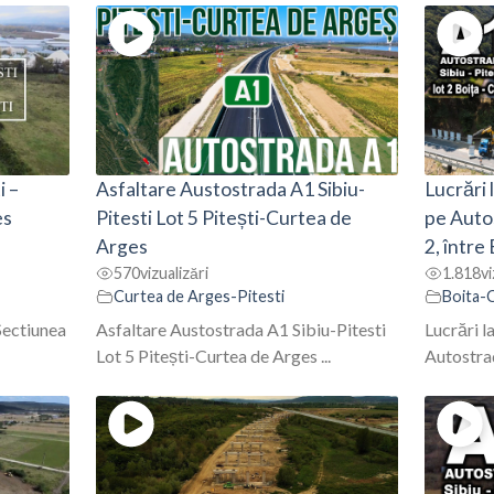
i –
Asfaltare Austostrada A1 Sibiu-
Lucrări
es
Pitesti Lot 5 Pitești-Curtea de
pe Autos
Arges
2, între
570
vizualizări
1.818
vi
Curtea de Arges-Pitesti
Boita-
Sectiunea
Asfaltare Austostrada A1 Sibiu-Pitesti
Lucrări l
Lot 5 Pitești-Curtea de Arges ...
Autostrad