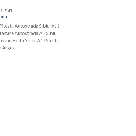
alizări
oita
Pitesti. Autostrada Sibiu lot 1
faltare Autostrada A1 Sibiu
ronson Boita Sibiu. A1 Pitesti
e Arges.