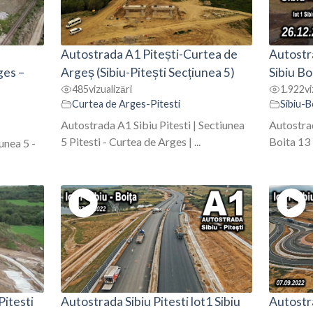
Autostrada A1 Pitești-Curtea de
Autostra
ges –
Argeș (Sibiu-Pitești Secțiunea 5)
Sibiu Bo
485
vizualizări
1.922
vi
Curtea de Arges-Pitesti
Sibiu-B
Autostrada A1 Sibiu Pitesti | Sectiunea
Autostrad
5 Pitesti - Curtea de Arges | ...
Boita 13 
unea 5 -
Pitesti
Autostrada Sibiu Pitesti lot1 Sibiu
Autostra