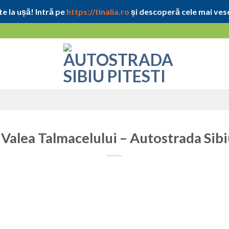
e la ușă! Intră pe
https://tinalia.ro
și descoperă cele mai vese
Valea Talmacelului – Autostrada Sibi