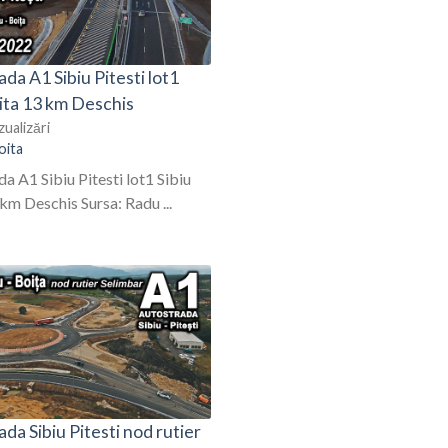
da A1 Sibiu Pitesti lot1
ita 13 km Deschis
zualizări
oita
a A1 Sibiu Pitesti lot1 Sibiu
km Deschis Sursa: Radu ...
da Sibiu Pitesti nod rutier