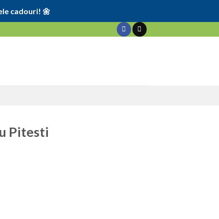
le cadouri! 🌼
u Pitesti