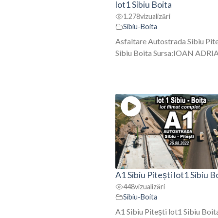
lot1 Sibiu Boita
1.278
vizualizări
Sibiu-Boita
Asfaltare Autostrada Sibiu Pite
Sibiu Boita Sursa:IOAN ADRIAN
A1 Sibiu Pitești lot1 Sibiu B
448
vizualizări
Sibiu-Boita
A1 Sibiu Pitești lot1 Sibiu Boit