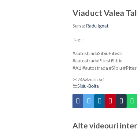
Viaduct Valea Tal
Sursa:
Radu Ignat
Tags:
#autostradaSibiuPitesti
#autostradaPitestiSibiu
#A1
#autostrada
#Sibiu
#Pites
246
vizualizări
Sibiu-Boita
Alte videouri inte