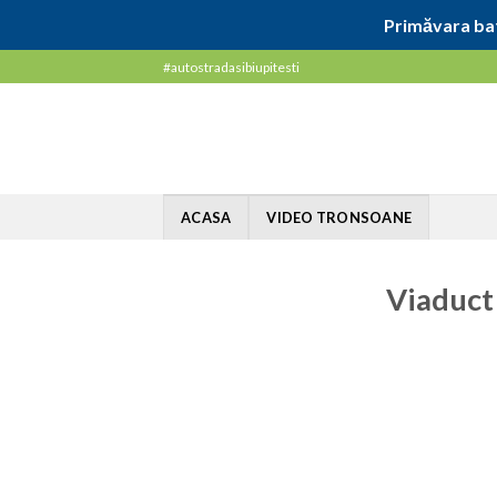
Primăvara bat
Skip
#autostradasibiupitesti
to
content
ACASA
VIDEO TRONSOANE
Viaduct 