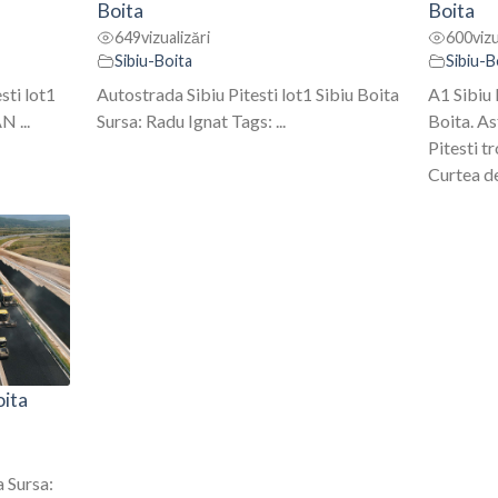
Boita
Boita
649
vizualizări
600
vizu
Sibiu-Boita
Sibiu-B
sti lot1
Autostrada Sibiu Pitesti lot1 Sibiu Boita
A1 Sibiu 
 ...
Sursa: Radu Ignat Tags: ...
Boita. As
Pitesti t
Curtea d
oita
a Sursa: