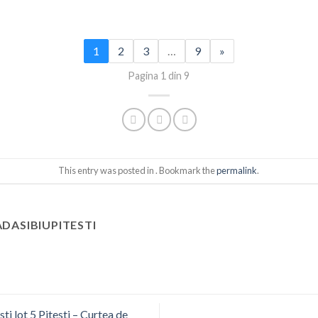
1
2
3
…
9
»
Pagina 1 din 9
This entry was posted in . Bookmark the
permalink
.
DASIBIUPITESTI
ti lot 5 Pitesti – Curtea de