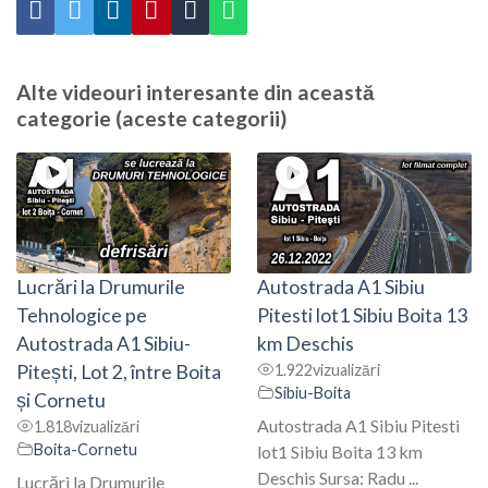
Alte videouri interesante din această
categorie (aceste categorii)
Lucrări la Drumurile
Autostrada A1 Sibiu
Tehnologice pe
Pitesti lot1 Sibiu Boita 13
Autostrada A1 Sibiu-
km Deschis
Pitești, Lot 2, între Boita
1.922
vizualizări
Sibiu-Boita
și Cornetu
Autostrada A1 Sibiu Pitesti
1.818
vizualizări
Boita-Cornetu
lot1 Sibiu Boita 13 km
Deschis Sursa: Radu ...
Lucrări la Drumurile