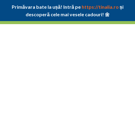
Primăvara bate la ușă! Intră pe
https://tinalia.ro
și
descoperă cele mai vesele cadouri! 🌼
Skip
to
content