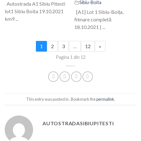
Sibiu-Boita
Autostrada A1 Sibiu Pitesti
lot1 Sibiu Boita 19.10.2021
[A1] Lot 1 Sibiu-Boița,
km9 ...
filmare completă
18.10.2021 | ...
1
2
3
…
12
»
Pagina 1 din 12
This entry was posted in . Bookmark the
permalink
.
AUTOSTRADASIBIUPITESTI