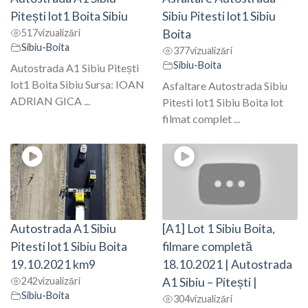
Pitești lot1 Boita Sibiu
Sibiu Pitesti lot1 Sibiu
517
vizualizări
Boita
Sibiu-Boita
377
vizualizări
Sibiu-Boita
Autostrada A1 Sibiu Pitești
lot1 Boita Sibiu Sursa: IOAN
Asfaltare Autostrada Sibiu
ADRIAN GICA ...
Pitesti lot1 Sibiu Boita lot
filmat complet ...
Autostrada A1 Sibiu
[A1] Lot 1 Sibiu Boita,
Pitesti lot1 Sibiu Boita
filmare completă
19.10.2021 km9
18.10.2021 | Autostrada
242
vizualizări
A1 Sibiu – Pitești |
Sibiu-Boita
304
vizualizări