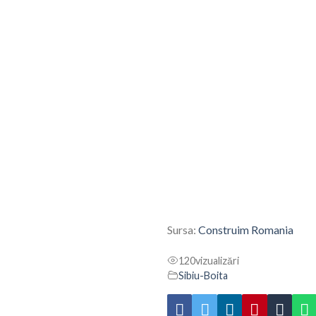
Sursa:
Construim Romania
120
vizualizări
Sibiu-Boita