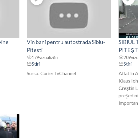
vine
Vin bani pentru autostrada Sibiu-
SIBIUL
Pitesti
PITEŞT
179
vizualizări
209
vizu
Stiri
Stiri
Sursa: CurierTvChannel
Aflat în 
Klaus Ioh
Creştin L
preşedint
importanţ