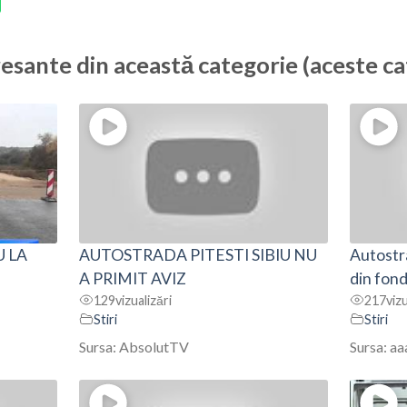
resante din această categorie (aceste ca
U LA
AUTOSTRADA PITESTI SIBIU NU
Autostra
A PRIMIT AVIZ
din fon
129
vizualizări
217
vizu
Stiri
Stiri
Sursa: AbsolutTV
Sursa: a