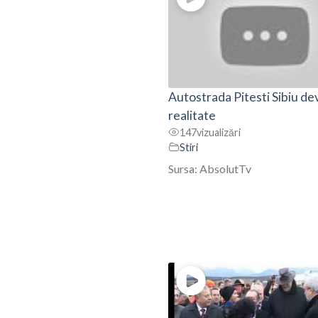
Autostrada Pitesti Sibiu de
realitate
147
vizualizări
Stiri
Sursa: AbsolutTv