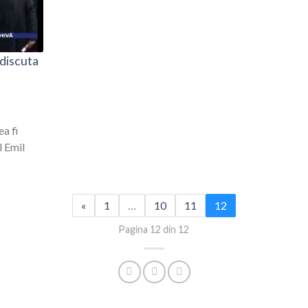
 discuta
ea fi
l Emil
«
1
…
10
11
12
Pagina 12 din 12