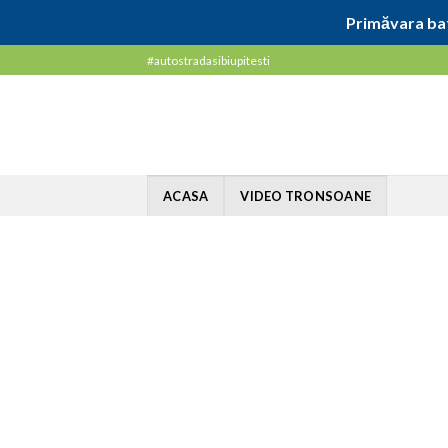
Primăvara bat
Skip
#autostradasibiupitesti
to
content
ACASA
VIDEO TRONSOANE