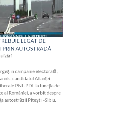
 TREBUIE LEGAT DE
I PRIN AUTOSTRADĂ
alizări
Argeş în campanie electorală,
annis, candidatul Alianţei
iberale PNL-PDL la funcţia de
e al României, a vorbit despre
a autostrăzii Piteşti –Sibiu.