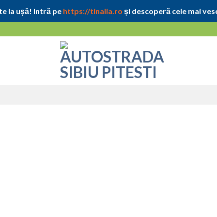
e la ușă! Intră pe
https://tinalia.ro
și descoperă cele mai vese