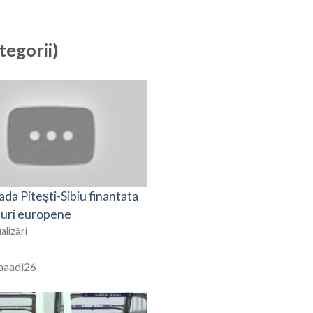
tegorii)
da Piteşti-Sibiu finantata
duri europene
alizări
aaaadi26