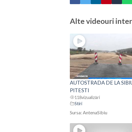
Alte videouri inte
AUTOSTRADA DE LA SIBI
PITESTI
118
vizualizări
Stiri
Sursa: AntenaSibiu