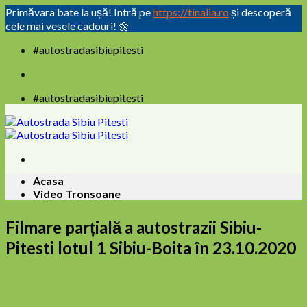
Primăvara bate la ușă! Intră pe
https://tinalia.ro
și descoperă
cele mai vesele cadouri! 🌼
Skip
#autostradasibiupitesti
to
content
#autostradasibiupitesti
Acasa
Video Tronsoane
Filmare parțială a autostrazii Sibiu-
Pitesti lotul 1 Sibiu-Boita în 23.10.2020