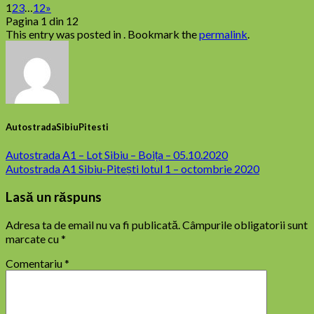
1
2
3
…
12
»
Pagina 1 din 12
This entry was posted in . Bookmark the
permalink
.
AutostradaSibiuPitesti
Autostrada A1 – Lot Sibiu – Boița – 05.10.2020
Autostrada A1 Sibiu-Pitești lotul 1 – octombrie 2020
Lasă un răspuns
Adresa ta de email nu va fi publicată.
Câmpurile obligatorii sunt
marcate cu
*
Comentariu
*