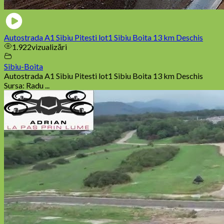
Autostrada A1 Sibiu Pitesti lot1 Sibiu Boita 13 km Deschis
1.922
vizualizări
Sibiu-Boita
Autostrada A1 Sibiu Pitesti lot1 Sibiu Boita 13 km Deschis
Sursa: Radu ...