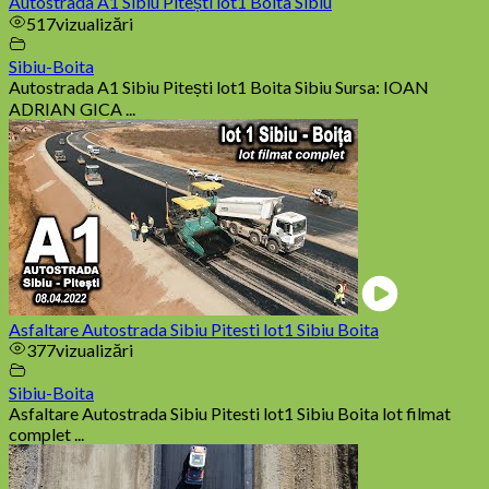
Autostrada A1 Sibiu Pitești lot1 Boita Sibiu
517
vizualizări
Sibiu-Boita
Autostrada A1 Sibiu Pitești lot1 Boita Sibiu Sursa: IOAN
ADRIAN GICA ...
Asfaltare Autostrada Sibiu Pitesti lot1 Sibiu Boita
377
vizualizări
Sibiu-Boita
Asfaltare Autostrada Sibiu Pitesti lot1 Sibiu Boita lot filmat
complet ...