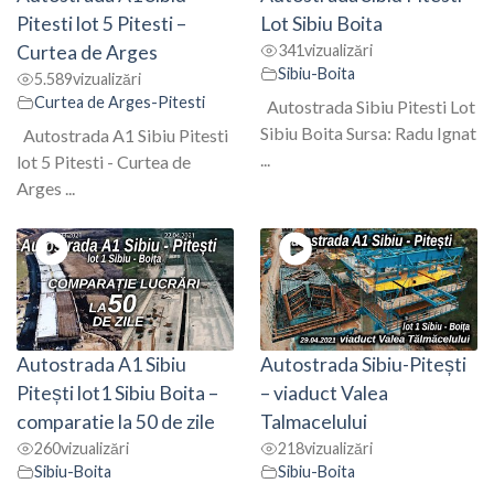
Pitesti lot 5 Pitesti –
Lot Sibiu Boita
Curtea de Arges
341
vizualizări
Sibiu-Boita
5.589
vizualizări
Curtea de Arges-Pitesti
Autostrada Sibiu Pitesti Lot
Sibiu Boita Sursa: Radu Ignat
Autostrada A1 Sibiu Pitesti
...
lot 5 Pitesti - Curtea de
Arges ...
Autostrada A1 Sibiu
Autostrada Sibiu-Pitești
Pitești lot1 Sibiu Boita –
– viaduct Valea
comparatie la 50 de zile
Talmacelului
260
vizualizări
218
vizualizări
Sibiu-Boita
Sibiu-Boita