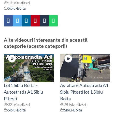
131
vizualizări
Sibiu-Boita
Alte videouri interesante din această
categorie (aceste categorii)
Lot1 Sibiu Boita –
Asfaltare Autostrada A1
Autostrada A1 Sibiu
Sibiu Pitesti lot 1 Sibiu
Pitești
Boita
321
vizualizări
351
vizualizări
Sibiu-Boita
Sibiu-Boita