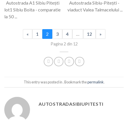
Autostrada A1 Sibiu Pitești
Autostrada Sibiu-Pitești -
lot1 Sibiu Boita - comparatie
viaduct Valea Talmacelului ...
la 50 ...
«
1
2
3
4
…
12
»
Pagina 2 din 12
This entry was posted in . Bookmark the
permalink
.
AUTOSTRADASIBIUPITESTI