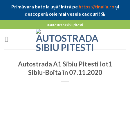
Primăvara bate la ușă! Intră pe
https://tinalia.ro
și
descoperă cele mai vesele cadouri! 🌼
Skip
#autostradasibiupitesti
to
content
Autostrada A1 Sibiu Pitesti lot1
Sibiu-Boita în 07.11.2020